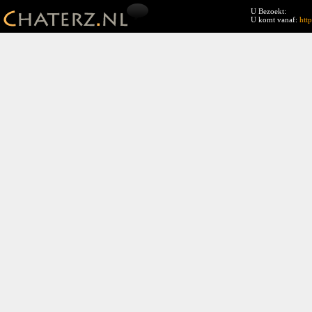
U Bezoekt:
U komt vanaf:
htt