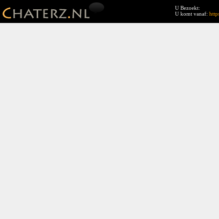
U Bezoekt:
U komt vanaf:
htt