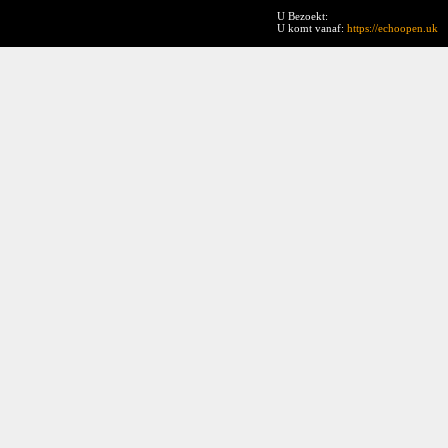
U Bezoekt:
U komt vanaf:
https://echoopen.uk