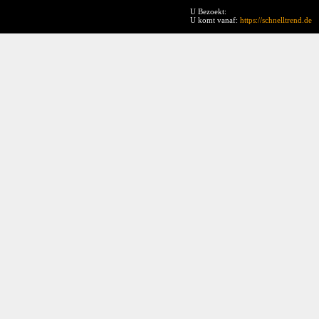
U Bezoekt:
U komt vanaf:
https://schnelltrend.de